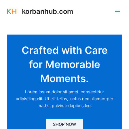
Skip
Main
korbanhub.com
to
Men
content
Crafted with Care
for Memorable
Moments.
Lorem ipsum dolor sit amet, consectetur
adipiscing elit. Ut elit tellus, luctus nec ullamcorper
mattis, pulvinar dapibus leo.
SHOP NOW