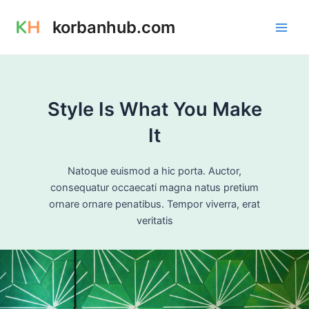
Skip
Main
korbanhub.com
to
Men
content
Style Is What You Make
It
Natoque euismod a hic porta. Auctor,
consequatur occaecati magna natus pretium
ornare ornare penatibus. Tempor viverra, erat
veritatis